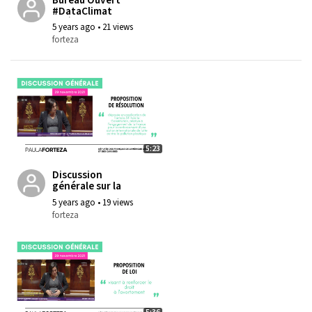
#DataClimat
#Déchets
5 years ago
•
21 views
forteza
5:23
Discussion
générale sur la
Proposition de
5 years ago
•
19 views
résolution relative
forteza
à l’engagement de
la France contre la
pollution plastique