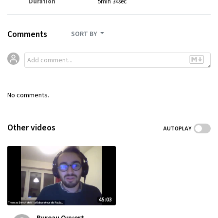
Duration
5min 34sec
Comments
SORT BY
No comments.
Other videos
AUTOPLAY
45:03
Bureau Ouvert