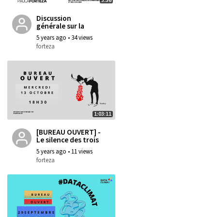
5:36
Discussion
générale sur la
Proposition de loi
5 years ago
•
34 views
visant à renforcer
forteza
le droit à
l'avortement
1:03:11
[BUREAU OUVERT] -
Le silence des trois
premiers mois de
5 years ago
•
11 views
grossesse
forteza