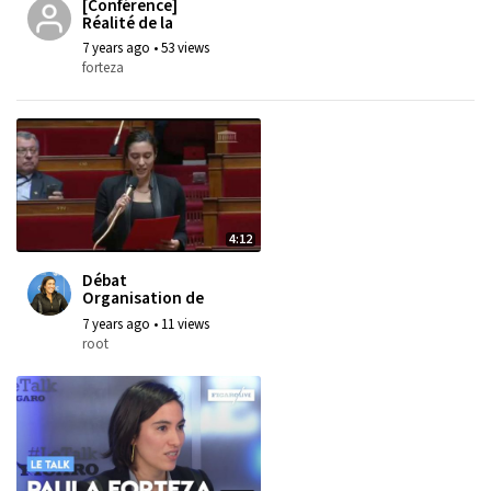
[Conférence]
Réalité de la
menace quantique
7 years ago
•
53 views
sur la sécurité ---
forteza
BIP Génration Inno
- Jeudi 10 octobre
2019
4:12
Débat
Organisation de
l'Etat et des
7 years ago
•
11 views
services publics :
root
Question à Olivier
Dussopt - 3 avril
2019